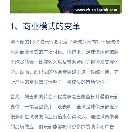
1、商业模式的变革
姆巴佩的1.8亿欧元转会引发了全球范围内对于足球俱
乐部商业模式的广泛讨论。传统上，足球俱乐部依赖
于球员转会、比赛收入以及赞助合同等途径来支撑运
营。然而，姆巴佩的转会费突破了这一传统框架，它
所产生的商业效应远超了一名球员的市场价值。
首先，姆巴佩的转会不仅意味着巴黎圣日耳曼俱乐部
支付了一笔巨额费用，还表明了全球足球俱乐部逐渐
依赖明星球员的商业价值来获得收入。通过球员本身
的品牌效应，俱乐部能够吸引更多的赞助商和广告