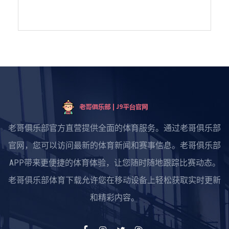
老哥俱乐部官方直营提供全面的体育服务。通过老哥俱乐部
官网，您可以访问最新的体育新闻和赛事信息。老哥俱乐部
APP带来更便捷的体育体验，让您随时随地跟踪比赛动态。
老哥俱乐部体育下载允许您在移动设备上轻松获取实时更新
和精彩内容。