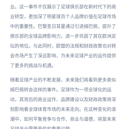
业。这一事件不仅展示了足球俱乐部在新时代下的商
业转型，更加深了明星球员个人品牌价值在足球市场
中的重要性。巴黎圣日耳曼通过引进姆巴佩，提升了
俱乐部的全球品牌影响力，进一步巩固了其在欧洲足
坛的地位。与此同时，欧盟的法规和财政政策也对转
会市场产生了深远影响，为未来足球产业的运作提供
了更多的挑战与机遇。
随着足球产业的不断发展，未来我们将看到更多类似
姆巴佩转会这样的事件。足球作为一项全球化的运
动，其背后的商业运作、品牌建设以及财政政策将深
刻影响着全球体育市场的未来走向。在这种变化的浪
潮中，如何平衡竞争与合作、商业与道德，将是未来
足球产业需要面临的重要议题。