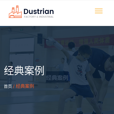
经典案例
/ 经典案例
首页