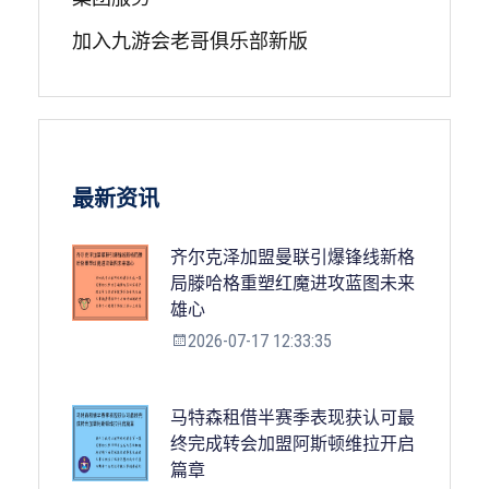
加入九游会老哥俱乐部新版
最新资讯
齐尔克泽加盟曼联引爆锋线新格
局滕哈格重塑红魔进攻蓝图未来
雄心
2026-07-17 12:33:35
马特森租借半赛季表现获认可最
终完成转会加盟阿斯顿维拉开启
篇章