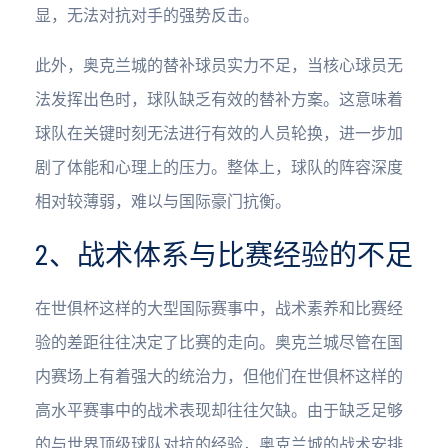
显，无法对抗对手的强势反击。
此外，奥克兰城的替补球员实力不足，当核心球员无
法发挥出色时，球队缺乏有效的替补方案。这意味着
球队在关键时刻无法进行有效的人员轮换，进一步加
剧了体能和心理上的压力。整体上，球队的阵容深度
相对较薄弱，难以与国际豪门抗衡。
2、战术体系与比赛经验的不足
在世俱杯这样的大型国际赛事中，战术素养和比赛经
验的差距往往决定了比赛的走向。奥克兰城尽管在国
内赛场上有着强大的统治力，但他们在世俱杯这样的
高水平赛事中的战术表现却往往欠缺。由于缺乏足够
的与世界顶级球队对抗的经验，奥克兰城的战术安排