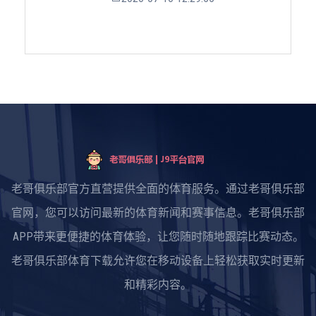
老哥俱乐部官方直营提供全面的体育服务。通过老哥俱乐部
官网，您可以访问最新的体育新闻和赛事信息。老哥俱乐部
APP带来更便捷的体育体验，让您随时随地跟踪比赛动态。
老哥俱乐部体育下载允许您在移动设备上轻松获取实时更新
和精彩内容。