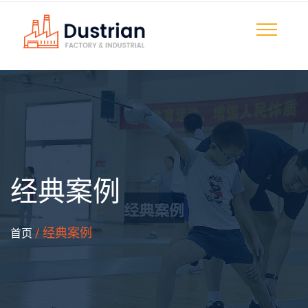
经典案例
/ 经典案例
首页