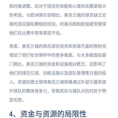
和时差调整，这对于球员的体能和心理状态都是极大
的考验。与欧洲俱乐部相比，奥克兰城的球员缺乏足
够的适应国际赛程的经验，时差问题和航程疲劳使得
他们在比赛中常常表现不佳。
再者，奥克兰城的俱乐部在财务和资源方面的限制也
增加了他们在世俱杯中的竞争难度。与大多数国际豪
门相比，奥克兰城的资金和设施相对匮乏，这影响了
他们的球员引进、训练设施以及团队管理等方面的投
入。资源的匮乏使得奥克兰城很难通过外部引援来提
升球队的整体竞争力，导致其在与强队对抗时处于明
显劣势。
4、资金与资源的局限性