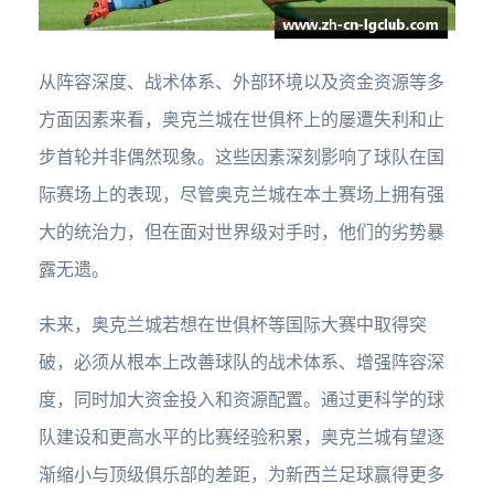
从阵容深度、战术体系、外部环境以及资金资源等多
方面因素来看，奥克兰城在世俱杯上的屡遭失利和止
步首轮并非偶然现象。这些因素深刻影响了球队在国
际赛场上的表现，尽管奥克兰城在本土赛场上拥有强
大的统治力，但在面对世界级对手时，他们的劣势暴
露无遗。
未来，奥克兰城若想在世俱杯等国际大赛中取得突
破，必须从根本上改善球队的战术体系、增强阵容深
度，同时加大资金投入和资源配置。通过更科学的球
队建设和更高水平的比赛经验积累，奥克兰城有望逐
渐缩小与顶级俱乐部的差距，为新西兰足球赢得更多