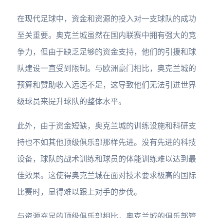
在现代足球中，资金和资源的投入对一支球队的成功
至关重要。奥克兰城虽然在国内联赛中拥有强大的竞
争力，但由于缺乏足够的资金支持，他们的引援和球
队建设一直受到限制。与欧洲豪门相比，奥克兰城的
预算和赞助收入远远不足，这导致他们无法引进世界
级球员来提升球队的整体水平。
此外，由于资金短缺，奥克兰城的训练设施和科研支
持也不如其他顶级俱乐部那样先进。没有先进的科技
设备，球队的战术训练和球员的体能训练难以达到最
佳效果。这使得奥克兰城在面对技术要求极高的国际
比赛时，显得难以跟上对手的步伐。
与资源充足的顶级俱乐部相比，奥克兰城的俱乐部管