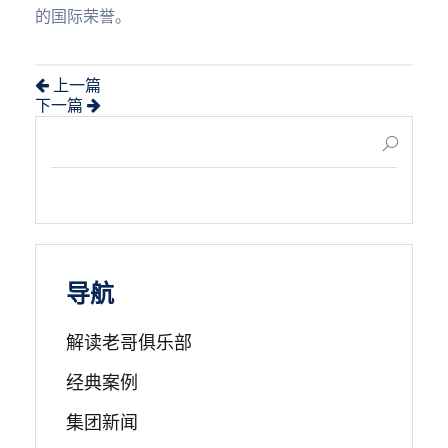
的国际荣誉。
上一篇
下一篇
导航
解读老哥俱乐部
经典案例
集团新闻