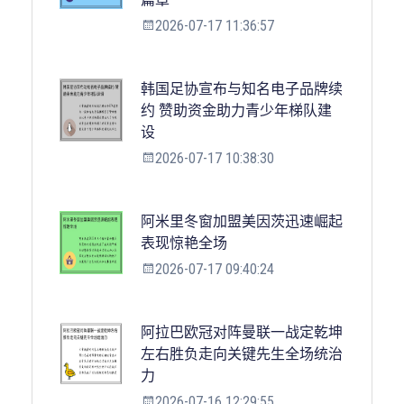
2026-07-17 11:36:57
韩国足协宣布与知名电子品牌续
约 赞助资金助力青少年梯队建
设
2026-07-17 10:38:30
阿米里冬窗加盟美因茨迅速崛起
表现惊艳全场
2026-07-17 09:40:24
阿拉巴欧冠对阵曼联一战定乾坤
左右胜负走向关键先生全场统治
力
2026-07-16 12:29:55